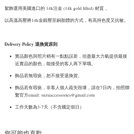
絮飾選用美國進口的 14k注金 (14k gold filled) 材質，
以高溫高壓將14k金鍛壓至銅胎體的方式，有高持色度又抗敏。
Delivery Policy 退換貨原則
實品顏色與照片稍有一點點誤差，但盡最大力氣提供最接
近實品的顏色，能接受的客人再下單哦。
飾品若無瑕疵，恕不接受退換貨。
飾品若有瑕疵，非客人個人疏失毀壞，請在7日內，拍照聯
繫官方email: suzuaccessories@gmail.com
工作天數為3-7天（不含國定假日）
您可能也喜歡