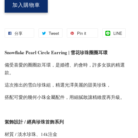
加入購物車
分享
Tweet
Pin it
LINE
Snowflake Pearl Circle Earring | 雪花珍珠圈圈耳環
備受喜愛的圈圈款耳環，是婚禮、約會時，許多女孩的精選
款。
這次推出的雪白珍珠組，精選光澤美麗的甜美珍珠，
搭配可愛的幾何小珠金屬配件，用細膩敢讓精緻度再升級。
絮飾設計 / 經典珍珠首飾系列
材質 / 淡水珍珠、14k注金