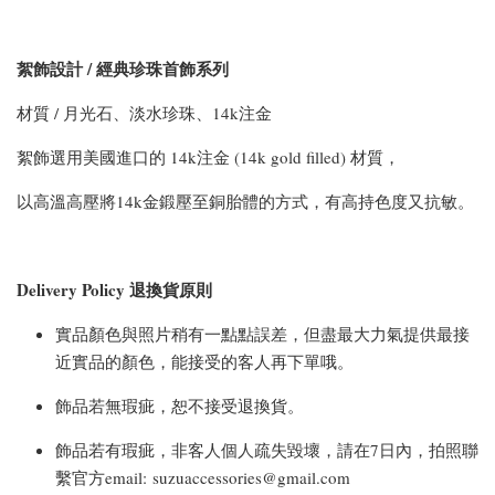
絮飾設計 / 經典珍珠首飾系列
材質 / 月光石、淡水珍珠、14k注金
絮飾選用美國進口的 14k注金 (14k gold filled) 材質，
以高溫高壓將14k金鍛壓至銅胎體的方式，有高持色度又抗敏。
Delivery Policy 退換貨原則
實品顏色與照片稍有一點點誤差，但盡最大力氣提供最接
近實品的顏色，能接受的客人再下單哦。
飾品若無瑕疵，恕不接受退換貨。
飾品若有瑕疵，非客人個人疏失毀壞，請在7日內，拍照聯
繫官方email: suzuaccessories@gmail.com