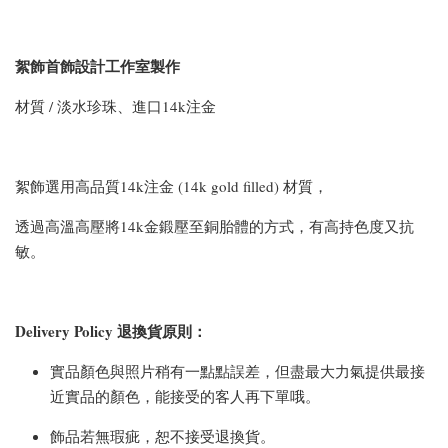
絮飾首飾設計工作室製作
材質 / 淡水珍珠、進口14k注金
絮飾選用高品質14k注金 (14k gold filled) 材質，
透過高溫高壓將14k金鍛壓至銅胎體的方式，有高持色度又抗
敏。
Delivery Policy 退換貨原則：
實品顏色與照片稍有一點點誤差，但盡最大力氣提供最接
近實品的顏色，能接受的客人再下單哦。
飾品若無瑕疵，恕不接受退換貨。